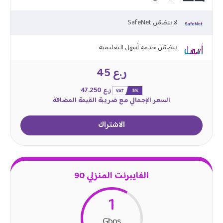
SafeNet لا يتضمّن
يتضمّن خدمة أسهل التعليمية
ر.ع 45
ر.ع 47.250
السعر الإجمالي مع ضريبة القيمة المضافة
الاشتراك
الفايبرنت المنزلي 90
1
Gbps