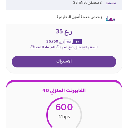
SafeNet لا يتضمّن
يتضمّن خدمة أسهل التعليمية
ر.ع 35
ر.ع 36.750
السعر الإجمالي مع ضريبة القيمة المضافة
الاشتراك
الفايبرنت المنزلي 40
600
Mbps